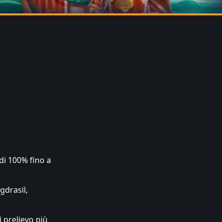
di 100% fino a
gdrasil,
 prelievo più