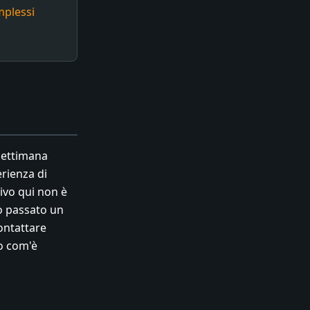
mplessi
 settimana
rienza di
tivo qui non è
o passato un
contattare
to com'è