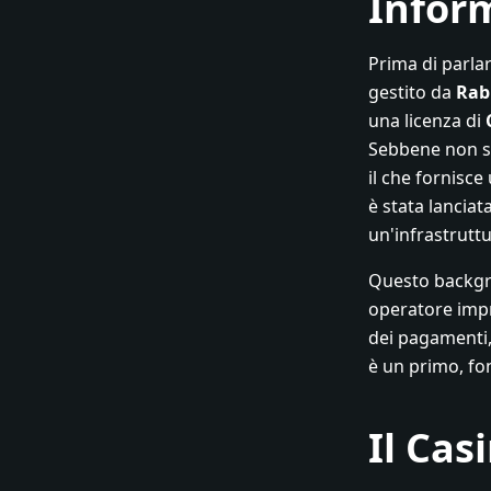
Infor
Prima di parla
gestito da
Rabi
una licenza di
Sebbene non si
il che fornisce 
è stata lancia
un'infrastruttu
Questo backgro
operatore impr
dei pagamenti, 
è un primo, fo
Il Cas