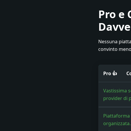
Pro e 
Davve
Nessuna piatta
convinto meno 
Pro 👍
C
Vastissima s
provider di p
Piattaforma
organizzata.