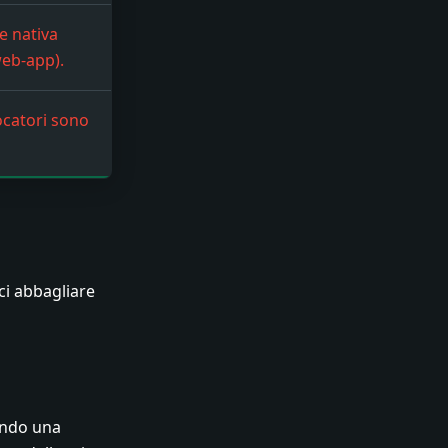
e nativa
web-app).
iocatori sono
ci abbagliare
nando una